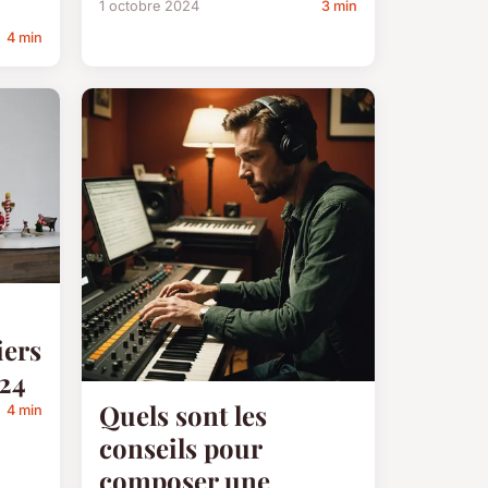
1 octobre 2024
3 min
4 min
iers
024
Quels sont les
4 min
conseils pour
composer une