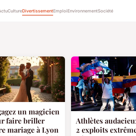
Actu
Culture
Divertissement
Emploi
Environnement
Société
agez un magicien
Athlètes audacieu
r faire briller
2 exploits extrême
re mariage à Lyon