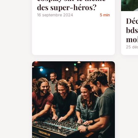
des super-héros?
16 septembre 2024
5 min
Déc
bd
moi
25 dé