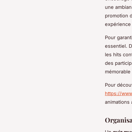
une ambianc
promotion 
expérience 
Pour garant
essentiel. 
les hits co
des partici
mémorable 
Pour découv
https://www
animations 
Organisa
Un
quiz mus