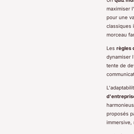
maximiser l
pour une va
classiques 
morceau fami
Les
règles 
dynamiser l
tente de dev
communicat
L'adaptabil
d'entrepris
harmonieuse
proposés pa
immersive, 