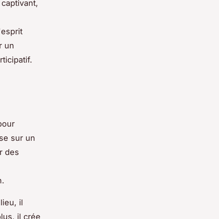
 captivant,
'esprit
r un
icipatif.
pour
ose sur un
er des
n.
ieu, il
us, il crée