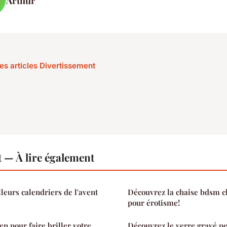
Arthur
les articles Divertissement
 — À lire également
leurs calendriers de l'avent
Découvrez la chaise bdsm 
pour érotisme!
n pour faire briller votre
Découvrez le verre gravé p