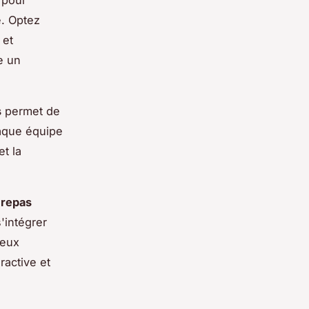
e. Optez
 et
e un
s
permet de
haque équipe
et la
n
repas
s'intégrer
ceux
ractive et