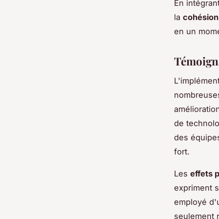
En intégran
la
cohésion
en un momen
Témoigna
L'implément
nombreuses
amélioratio
de technolo
des équipes
fort.
Les
effets p
expriment 
employé d'u
seulement 