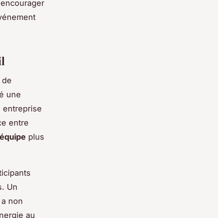
r encourager
'événement
l
 de
té une
 entreprise
ce entre
’équipe
plus
ticipants
s. Un
 a non
nergie au