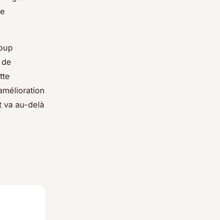
de
coup
 de
tte
mélioration
t va au-delà