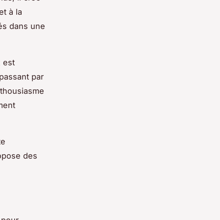
t à la
gés dans une
 est
passant par
enthousiasme
ment
te
opose des
 pour