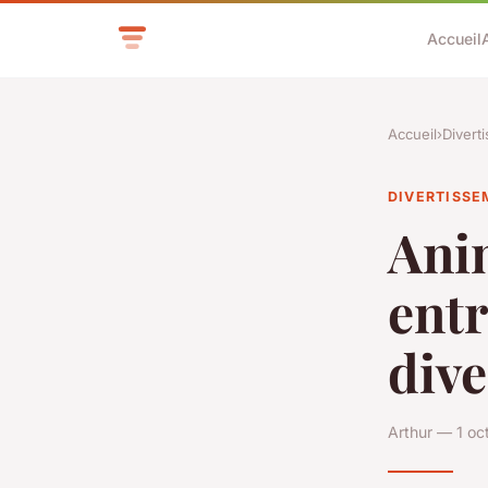
Accueil
Accueil
›
Divert
DIVERTISS
Anim
entr
dive
Arthur — 1 oc