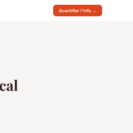
Quantifier l'info →
cal