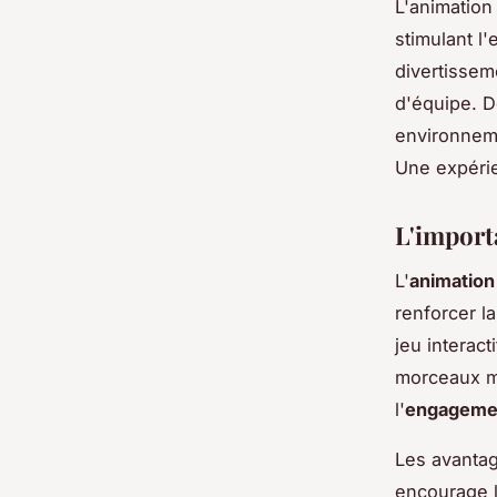
L'animation
stimulant l
divertisseme
d'équipe. D
environneme
Une expérien
L'importa
L'
animation 
renforcer l
jeu interact
morceaux mus
l'
engageme
Les avantage
encourage l