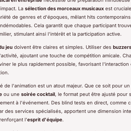
'impact. La
sélection des morceaux musicaux
est crucial
riété de genres et d'époques, mêlant hits contemporains
indémodables. Cela garantit que chaque participant trouv
lier, stimulant ainsi l'intérêt et la participation active.
du jeu
doivent être claires et simples. Utiliser des
buzzer
'activité, ajoutant une touche de compétition amicale. C
iner le plus rapidement possible, favorisant l'interaction 
ion.
ité de l'animation est un atout majeur. Que ce soit pour u
e
ou une
soirée cocktail
, le format peut être ajusté pour 
ment à l'événement. Des blind tests en direct, comme 
r des services spécialisés, apportent une dimension inte
renforçant l'
esprit d'équipe
.