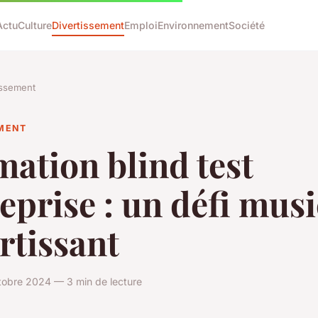
Actu
Culture
Divertissement
Emploi
Environnement
Société
issement
EMENT
ation blind test
eprise : un défi musi
rtissant
tobre 2024 — 3 min de lecture